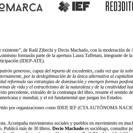
te existente”, de Raúl Zibechi y Decio Machado, con la moderación de Ar
simismo formarán parte de la apertura Laura Taffetani, integrante de 
articipación (IDEP-ATE).
atrón generoso, capaz del reparto de excedentes, cada vez que la sobr
xternamente, por la deslegitimación de la única alternativa al capital
pital reformula sus estrategias de dominación y emergen formas posford
formas de vida y el extractivismo de la naturaleza y de la creatividad
exto precedente, extraído de la contratapa del libro, resume el sentido d
noamericana y mundial, y el rol fundamental que juegan los Estados.
compartido por organizaciones como IDEP, IEF (CTA AUTÓNOMA NACION
dista. Acompaña movimientos sociales y pueblos en movimiento en mucho
 Publicó más de 30 libros.
Decio Machado
es sociólogo, consultor po