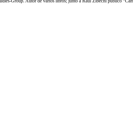
ies-Group. Autor de varios libros; junto a Raúl Zibechi publicó “Camb