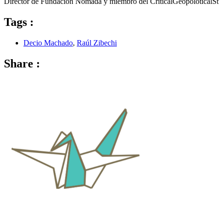
Director de Fundación Nómada y miembro del CriticalGeopoloticalStud
Tags :
Decio Machado
,
Raúl Zibechi
Share :