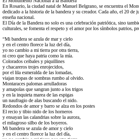
El Monumento Nacional a la Bandera
En Rosario, la ciudad natal de Manuel Belgrano, se encuentra el Mo
dedicado a la historia de la bandera y su creador. Cada año, el 20 de 
enseña nacional.
El Día de la Bandera no solo es una celebración patriótica, sino tambié
culturales, se fomenta el respeto y el amor por los símbolos patrios, p
“Mi bandera se azula de mar y cielo
y en el centro florece la luz del día,
yo no cambio a mi tierra por otra tierra,
ni creo que haya patria como la mía.
Colorados ceibales y piquillines
y chacareros trojes enrojecidos,
por el lila esmeralda de las lomadas,
viajan tropas de sombras rumbo al olvido.
Montaraces palomas arrulladoras
y amapolas que sangran junto a los trigos
y en la inquieta marea de las espigas
un naufragio de alas buscando el nido.
Redondos de amor y barro se alza en los postes
El recio y tibio nido de los horneros
y ensayan las calandrias sobre la aurora,
el milagroso silbo de los boyeros.
Mi bandera se azula de amor y cielo
y en el centro florece la luz del día,