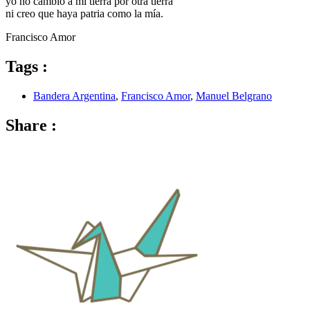
yo no cambio a mi tierra por otra tierra
ni creo que haya patria como la mía.
Francisco Amor
Tags :
Bandera Argentina
,
Francisco Amor
,
Manuel Belgrano
Share :