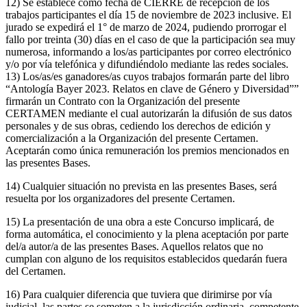
12) Se establece como fecha de CIERRE de recepción de los
trabajos participantes el día 15 de noviembre de 2023 inclusive. El
jurado se expedirá el 1° de marzo de 2024, pudiendo prorrogar el
fallo por treinta (30) días en el caso de que la participación sea muy
numerosa, informando a los/as participantes por correo electrónico
y/o por vía telefónica y difundiéndolo mediante las redes sociales.
13) Los/as/es ganadores/as cuyos trabajos formarán parte del libro
“Antología Bayer 2023. Relatos en clave de Género y Diversidad””
firmarán un Contrato con la Organización del presente
CERTAMEN mediante el cual autorizarán la difusión de sus datos
personales y de sus obras, cediendo los derechos de edición y
comercialización a la Organización del presente Certamen.
Aceptarán como única remuneración los premios mencionados en
las presentes Bases.
14) Cualquier situación no prevista en las presentes Bases, será
resuelta por los organizadores del presente Certamen.
15) La presentación de una obra a este Concurso implicará, de
forma automática, el conocimiento y la plena aceptación por parte
del/a autor/a de las presentes Bases. Aquellos relatos que no
cumplan con alguno de los requisitos establecidos quedarán fuera
del Certamen.
16) Para cualquier diferencia que tuviera que dirimirse por vía
judicial, las partes se someten a la jurisdicción ordinaria, competente